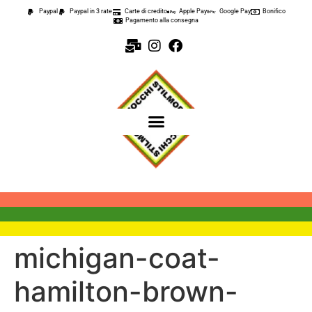
contenuto
Paypal
Paypal in 3 rate
Carte di credito
Apple Pay
Google Pay
Bonifico
Pagamento alla consegna
michigan-coat-
hamilton-brown-