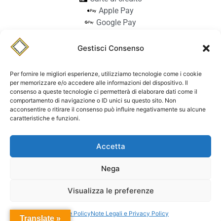
Apple Pay
Google Pay
Bonifico
Pagamento alla consegna
Gestisci Consenso
info@stilmodemaiocchi.it
@stilmodemaiocchipavia
Per fornire le migliori esperienze, utilizziamo tecnologie come i cookie
StilmodeMaiocchi
per memorizzare e/o accedere alle informazioni del dispositivo. Il
consenso a queste tecnologie ci permetterà di elaborare dati come il
© Stilmode Maiocchi 2026 | P.iva
comportamento di navigazione o ID unici su questo sito. Non
acconsentire o ritirare il consenso può influire negativamente su alcune
01942740182
caratteristiche e funzioni.
Powered by Paolo Sacchi Design
Accetta
Termini e condizioni e coolie policy
Spedizione
Dichiarazione di accessibilità
Nega
Visualizza le preferenze
Contattaci
Cookie Policy
Note Legali e Privacy Policy
Translate »
Open c