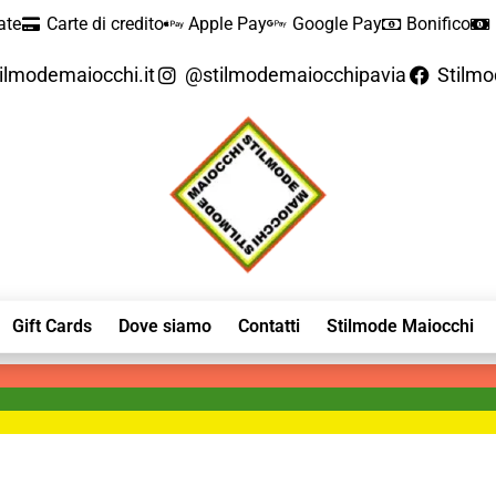
ate
Carte di credito
Apple Pay
Google Pay
Bonifico
ilmodemaiocchi.it
@stilmodemaiocchipavia
Stilm
Gift Cards
Dove siamo
Contatti
Stilmode Maiocchi