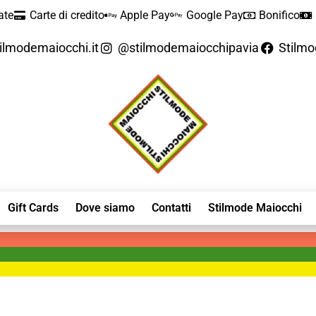
ate
Carte di credito
Apple Pay
Google Pay
Bonifico
ilmodemaiocchi.it
@stilmodemaiocchipavia
Stilm
Gift Cards
Dove siamo
Contatti
Stilmode Maiocchi