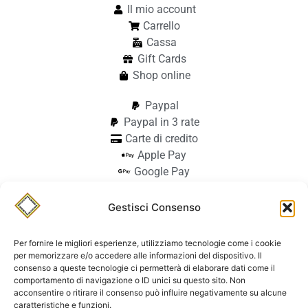
Il mio account
Carrello
Cassa
Gift Cards
Shop online
Paypal
Paypal in 3 rate
Carte di credito
Apple Pay
Google Pay
Bonifico
Pagamento alla consegna
Gestisci Consenso
info@stilmodemaiocchi.it
@stilmodemaiocchipavia
Per fornire le migliori esperienze, utilizziamo tecnologie come i cookie
StilmodeMaiocchi
per memorizzare e/o accedere alle informazioni del dispositivo. Il
consenso a queste tecnologie ci permetterà di elaborare dati come il
© Stilmode Maiocchi 2026 | P.iva
comportamento di navigazione o ID unici su questo sito. Non
acconsentire o ritirare il consenso può influire negativamente su alcune
01942740182
caratteristiche e funzioni.