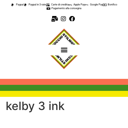
contenuto
Paypal
Paypal in 3 rate
Carte di credito
Apple Pay
Google Pay
Bonifico
Pagamento alla consegna
kelby 3 ink