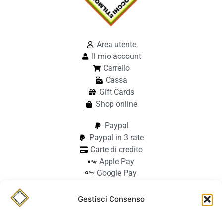
Area utente
Il mio account
Carrello
Cassa
Gift Cards
Shop online
Paypal
Paypal in 3 rate
Carte di credito
Apple Pay
Google Pay
Bonifico
Pagamento alla consegna
Gestisci Consenso
info@stilmodemaiocchi.it
@stilmodemaiocchipavia