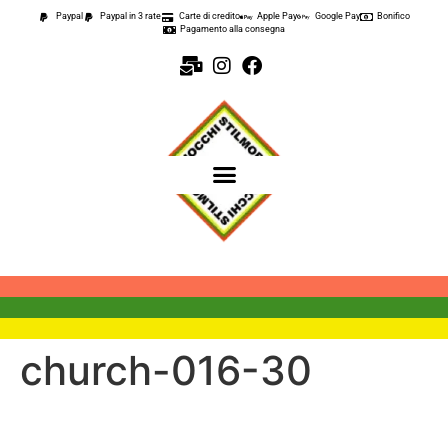
contenuto
Paypal
Paypal in 3 rate
Carte di credito
Apple Pay
Google Pay
Bonifico
Pagamento alla consegna
church-016-30