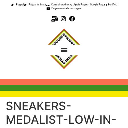
contenuto
Paypal
Paypal in 3 rate
Carte di credito
Apple Pay
Google Pay
Bonifico
Pagamento alla consegna
SNEAKERS-
MEDALIST-LOW-IN-