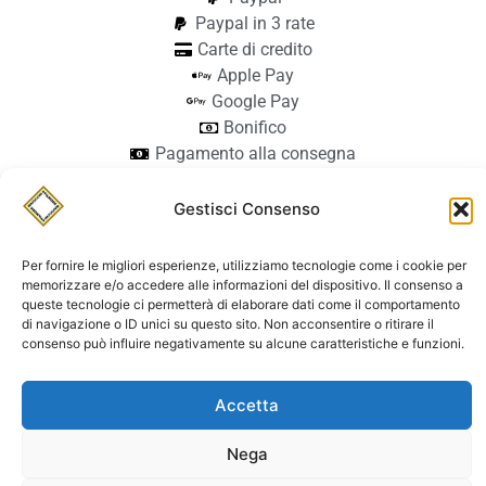
Paypal in 3 rate
Carte di credito
Apple Pay
Google Pay
Bonifico
Pagamento alla consegna
info@stilmodemaiocchi.it
@stilmodemaiocchipavia
Gestisci Consenso
StilmodeMaiocchi
Per fornire le migliori esperienze, utilizziamo tecnologie come i cookie per
© Stilmode Maiocchi 2026 | P.iva
memorizzare e/o accedere alle informazioni del dispositivo. Il consenso a
01942740182
queste tecnologie ci permetterà di elaborare dati come il comportamento
di navigazione o ID unici su questo sito. Non acconsentire o ritirare il
Powered by Paolo Sacchi Design
consenso può influire negativamente su alcune caratteristiche e funzioni.
Termini e condizioni e coolie policy
Spedizione
Accetta
Dichiarazione di accessibilità
Nega