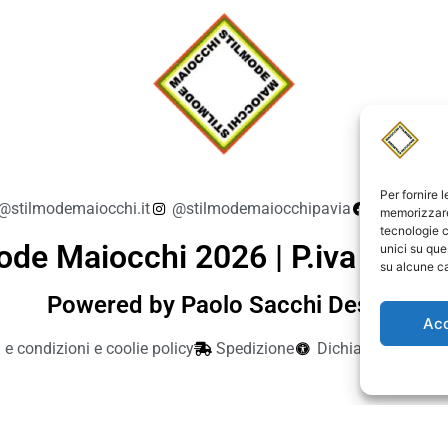
Per fornire 
@stilmodemaiocchi.it
@stilmodemaiocchipavia
StilmodeM
memorizzare 
tecnologie c
ode Maiocchi 2026 | P.iva 019
unici su que
su alcune ca
Powered by Paolo Sacchi Design
Ac
 e condizioni e coolie policy
Spedizione
Dichiarazione di ac