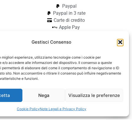
Paypal
Paypal in 3 rate
Carte di credito
Apple Pay
Google Pay
Bonifico
Gestisci Consenso
Pagamento alla consegna
le migliori esperienze, utilizziamo tecnologie come i cookie per
aiocchi
e/o accedere alle informazioni del dispositivo. Il consenso a queste
i permetterà di elaborare dati come il comportamento di navigazione o ID
42740182
sto sito. Non acconsentire o ritirare il consenso può influire negativamente
ratteristiche e funzioni.
cetta
Nega
Visualizza le preferenze
cessibilità
Contattaci
Cookie Policy
Note Legali e Privacy Policy
Open c