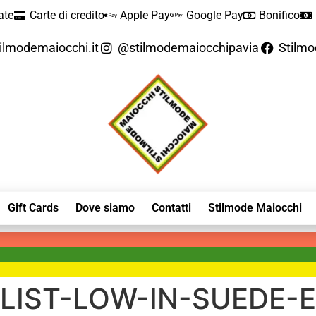
ate
Carte di credito
Apple Pay
Google Pay
Bonifico
ilmodemaiocchi.it
@stilmodemaiocchipavia
Stilm
Gift Cards
Dove siamo
Contatti
Stilmode Maiocchi
IST-LOW-IN-SUEDE-E