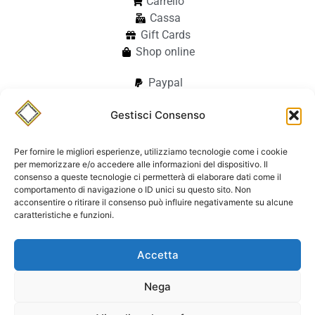
Carrello
Cassa
Gift Cards
Shop online
Paypal
Paypal in 3 rate
Gestisci Consenso
Carte di credito
Apple Pay
Google Pay
Per fornire le migliori esperienze, utilizziamo tecnologie come i cookie
per memorizzare e/o accedere alle informazioni del dispositivo. Il
Bonifico
consenso a queste tecnologie ci permetterà di elaborare dati come il
Pagamento alla consegna
comportamento di navigazione o ID unici su questo sito. Non
acconsentire o ritirare il consenso può influire negativamente su alcune
info@stilmodemaiocchi.it
@stilmodemaiocchipavia
caratteristiche e funzioni.
StilmodeMaiocchi
Accetta
© Stilmode Maiocchi 2026 | P.iva
01942740182
Nega
Powered by Paolo Sacchi Design