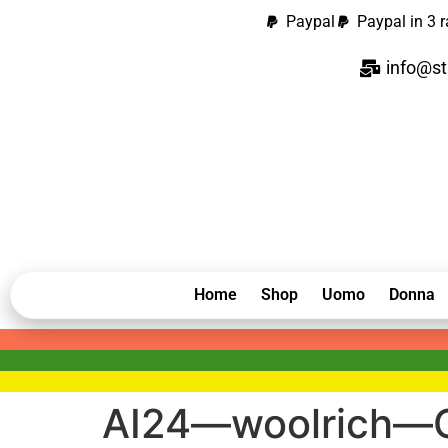
contenuto
Paypal
Paypal in 3 r
info@st
Home
Shop
Uomo
Donna
AI24—woolrich