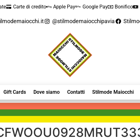
ate
Carte di credito
Apple Pay
Google Pay
Bonifico
ilmodemaiocchi.it
@stilmodemaiocchipavia
Stilm
Gift Cards
Dove siamo
Contatti
Stilmode Maiocchi
—CFWOOU0928MRUT33