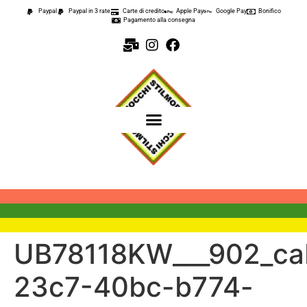
contenuto
Paypal
Paypal in 3 rate
Carte di credito
Apple Pay
Google Pay
Bonifico
Pagamento alla consegna
UB78118KW___902_ca
23c7-40bc-b774-