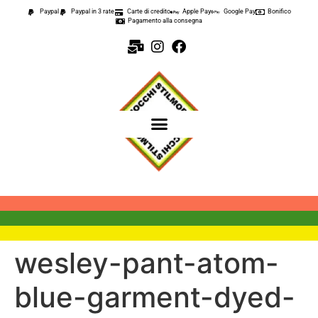
contenuto
Paypal
Paypal in 3 rate
Carte di credito
Apple Pay
Google Pay
Bonifico
Pagamento alla consegna
wesley-pant-atom-
blue-garment-dyed-