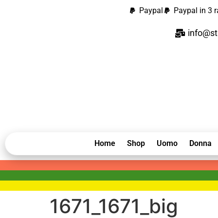
contenuto
Paypal
Paypal in 3 r
info@st
Home
Shop
Uomo
Donna
1671_1671_big