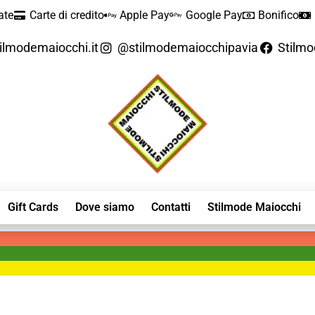
ate
Carte di credito
Apple Pay
Google Pay
Bonifico
ilmodemaiocchi.it
@stilmodemaiocchipavia
Stilm
Gift Cards
Dove siamo
Contatti
Stilmode Maiocchi