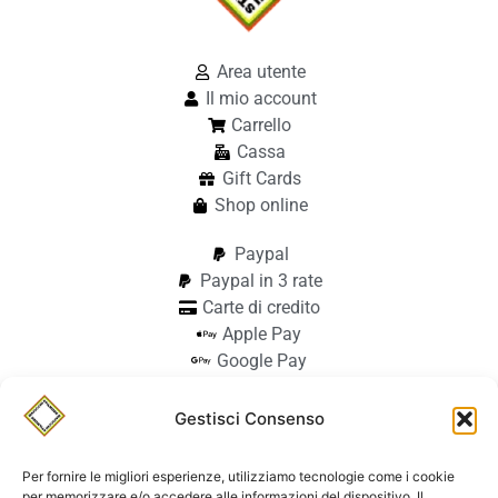
Area utente
Il mio account
Carrello
Cassa
Gift Cards
Shop online
Paypal
Paypal in 3 rate
Carte di credito
Apple Pay
Google Pay
Bonifico
Pagamento alla consegna
Gestisci Consenso
info@stilmodemaiocchi.it
@stilmodemaiocchipavia
Per fornire le migliori esperienze, utilizziamo tecnologie come i cookie
StilmodeMaiocchi
per memorizzare e/o accedere alle informazioni del dispositivo. Il