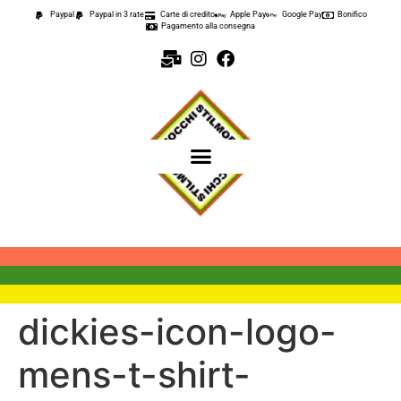
contenuto
Paypal
Paypal in 3 rate
Carte di credito
Apple Pay
Google Pay
Bonifico
Pagamento alla consegna
dickies-icon-logo-
mens-t-shirt-