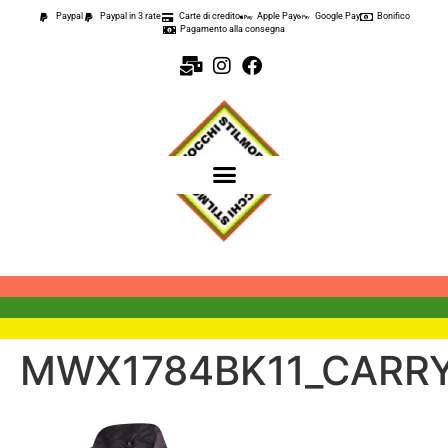
contenuto
Paypal
Paypal in 3 rate
Carte di credito
Apple Pay
Google Pay
Bonifico
Pagamento alla consegna
MWX1784BK11_CARRY