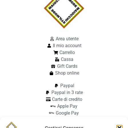
Area utente
Il mio account
Carrello
Cassa
Gift Cards
Shop online
Paypal
Paypal in 3 rate
Carte di credito
Apple Pay
Google Pay
Bonifico
Pagamento alla consegna
Gestisci Consenso