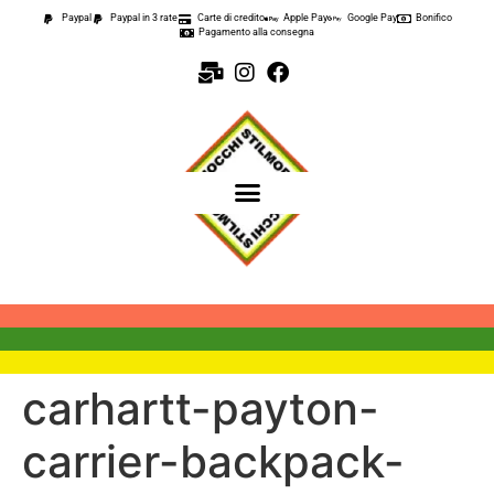
contenuto
Paypal
Paypal in 3 rate
Carte di credito
Apple Pay
Google Pay
Bonifico
Pagamento alla consegna
carhartt-payton-
carrier-backpack-