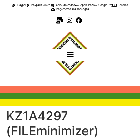
contenuto
Paypal
Paypal in 3 rate
Carte di credito
Apple Pay
Google Pay
Bonifico
Pagamento alla consegna
KZ1A4297
(FILEminimizer)