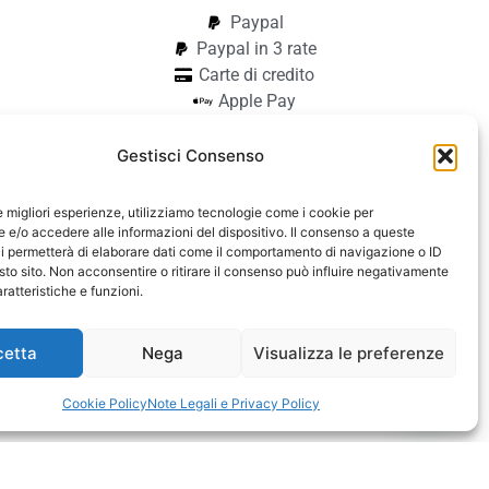
Paypal
Paypal in 3 rate
Carte di credito
Apple Pay
Google Pay
Bonifico
Gestisci Consenso
Pagamento alla consegna
le migliori esperienze, utilizziamo tecnologie come i cookie per
aiocchi
e/o accedere alle informazioni del dispositivo. Il consenso a queste
i permetterà di elaborare dati come il comportamento di navigazione o ID
42740182
sto sito. Non acconsentire o ritirare il consenso può influire negativamente
ratteristiche e funzioni.
cetta
Nega
Visualizza le preferenze
cessibilità
Contattaci
Cookie Policy
Note Legali e Privacy Policy
Open c