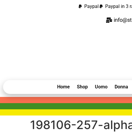
contenuto
Paypal
Paypal in 3 r
info@st
Home
Shop
Uomo
Donna
198106-257-alpha-