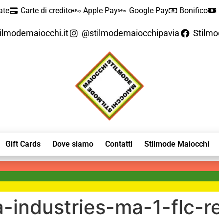
ate
Carte di credito
Apple Pay
Google Pay
Bonifico
ilmodemaiocchi.it
@stilmodemaiocchipavia
Stilm
Gift Cards
Dove siamo
Contatti
Stilmode Maiocchi
industries-ma-1-flc-re