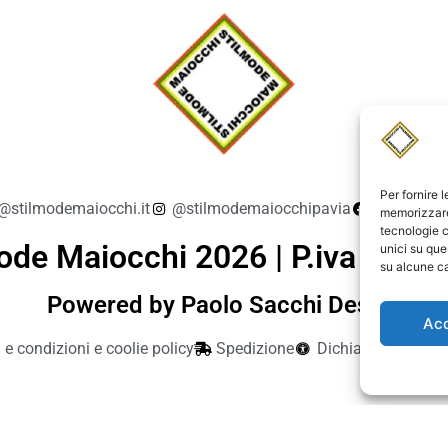
Per fornire 
@stilmodemaiocchi.it
@stilmodemaiocchipavia
StilmodeM
memorizzare 
tecnologie c
ode Maiocchi 2026 | P.iva 019
unici su que
su alcune ca
Powered by Paolo Sacchi Design
Ac
 e condizioni e coolie policy
Spedizione
Dichiarazione di ac