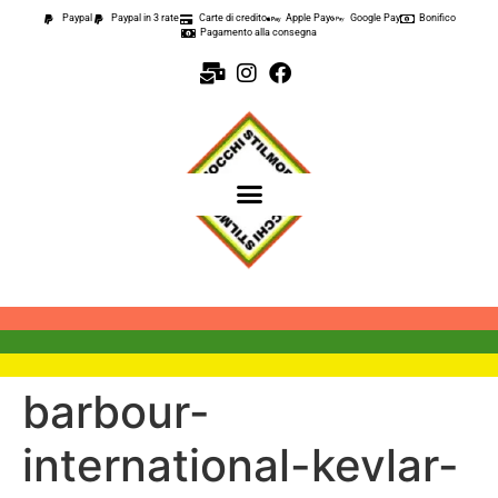
contenuto
Paypal
Paypal in 3 rate
Carte di credito
Apple Pay
Google Pay
Bonifico
Pagamento alla consegna
barbour-
international-kevlar-