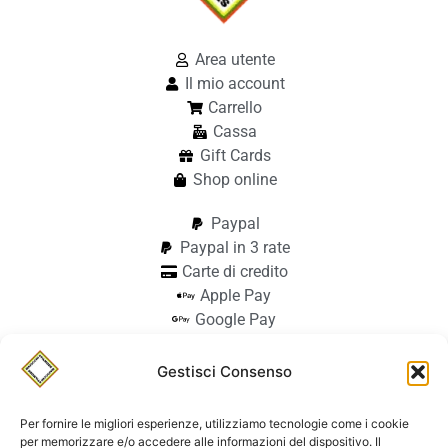
Area utente
Il mio account
Carrello
Cassa
Gift Cards
Shop online
Paypal
Paypal in 3 rate
Carte di credito
Apple Pay
Google Pay
Bonifico
Pagamento alla consegna
Gestisci Consenso
info@stilmodemaiocchi.it
@stilmodemaiocchipavia
Per fornire le migliori esperienze, utilizziamo tecnologie come i cookie
StilmodeMaiocchi
per memorizzare e/o accedere alle informazioni del dispositivo. Il