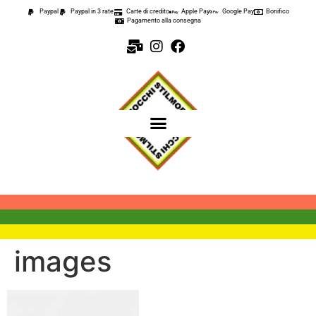
contenuto
Paypal
Paypal in 3 rate
Carte di credito
Apple Pay
Google Pay
Bonifico
Pagamento alla consegna
images