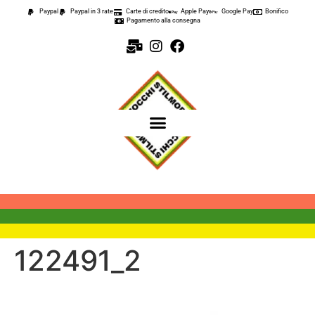
contenuto
Paypal
Paypal in 3 rate
Carte di credito
Apple Pay
Google Pay
Bonifico
Pagamento alla consegna
122491_2