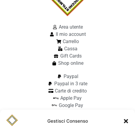
Area utente
Il mio account
Carrello
Cassa
Gift Cards
Shop online
Paypal
Paypal in 3 rate
Carte di credito
Apple Pay
Google Pay
Bonifico
Pagamento alla consegna
Gestisci Consenso
info@stilmodemaiocchi.it
@stilmodemaiocchipavia