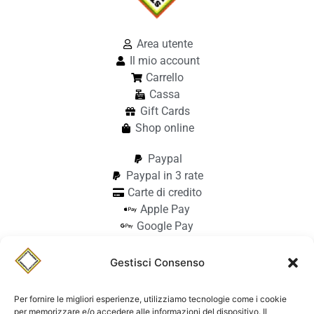
Area utente
Il mio account
Carrello
Cassa
Gift Cards
Shop online
Paypal
Paypal in 3 rate
Carte di credito
Apple Pay
Google Pay
Bonifico
Pagamento alla consegna
Gestisci Consenso
info@stilmodemaiocchi.it
@stilmodemaiocchipavia
Per fornire le migliori esperienze, utilizziamo tecnologie come i cookie
StilmodeMaiocchi
per memorizzare e/o accedere alle informazioni del dispositivo. Il